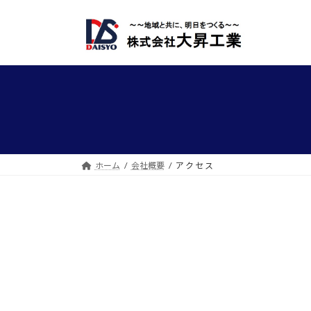
コ
ナ
ン
ビ
テ
ゲ
ン
ー
ツ
シ
へ
ョ
ス
ン
キ
に
ッ
移
プ
動
ホーム
会社概要
ア ク セ ス