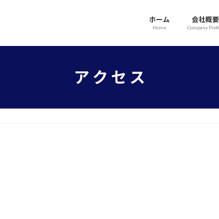
ホーム
会社概要
Home
Company Profi
ア ク セ ス